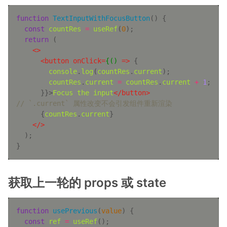
function
TextInputWithFocusButton
(
) 
const
countRes
=
useRef
(
0
return
<>
<
button
onClick
=
{()
 =>
console
.
log
(
countRes
.
current
countRes
.
current
=
countRes
.
current
+
1
      }}>
Focus
the
input
</
button
>
      {
countRes
.
current
</>
获取上一轮的 props 或 state
function
usePrevious
(
value
) 
const
ref
=
useRef