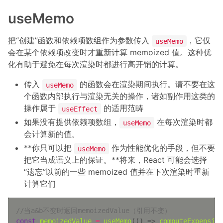
useMemo
把“创建”函数和依赖项数组作为参数传入
，它仅
useMemo
会在某个依赖项改变时才重新计算 memoized 值。这种优
化有助于避免在每次渲染时都进行高开销的计算。
传入
的函数会在渲染期间执行。请不要在这
useMemo
个函数内部执行与渲染无关的操作，诸如副作用这类的
操作属于
的适用范畴
useEffect
如果没有提供依赖项数组，
在每次渲染时都
useMemo
会计算新的值。
**你只可以把
作为性能优化的手段，但不要
useMemo
把它当成语义上的保证。**将来，React 可能会选择
“遗忘”以前的一些 memoized 值并在下次渲染时重新
计算它们
//当a&b不变时返回memoizedValue（引用不变）
const
memoizedValue
=
useMemo
(
() =>
computeExpensive