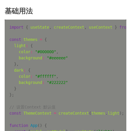
基础用法
import
 { 
useState
, 
createContext
, 
useContext
 } 
from
const
themes
=
light
:
color
:
"#000000"
background
:
"#eeeeee"
dark
:
color
:
"#ffffff"
background
:
"#222222"
// 设置Context 默认值
const
ThemeContext
=
createContext
(
themes
.
light
function
App
(
) 