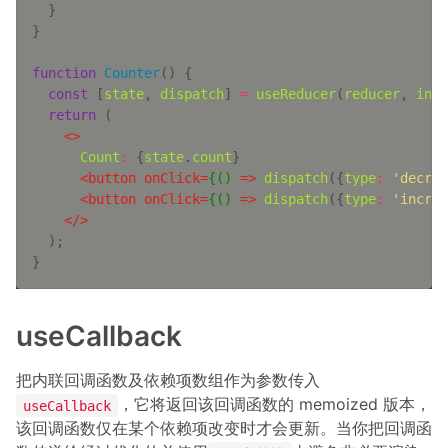
function
Counter
(
) 
const
 [
state
, 
dispatch
] 
=
useReducer
(
reducer
, 
init
return
<>
Count
:
 {
state
.
count
<
button
onClick
=
{()
 =>
dispatch
({
type
:
'decrem
<
button
onClick
=
{()
 =>
dispatch
({
type
:
'increm
</>
useCallback
把内联回调函数及依赖项数组作为参数传入
，它将返回该回调函数的 memoized 版本，
useCallback
该回调函数仅在某个依赖项改变时才会更新。当你把回调函