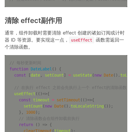
清除 effect副作用
通常，组件卸载时需要清除 effect 创建的诸如订阅或计时
器 ID 等资源。要实现这一点，
函数需返回一
useEffect
个清除函数。
// 每秒更新时间
function
DateLabel
(
) 
const
 [
date
, 
setCount
] 
=
useState
(
new
Date
().
toLoc
// 在执行 effect 之前会先执行上一个 effect的清除函数
useEffect
(
()=>
const
timeout
=
setTimeout
(
()=>
setCount
(
new
Date
().
toLocaleString
    }, 
1000
// 清除函数会在组件卸载前执行
return
() =>
clearTimeout
(
timeout