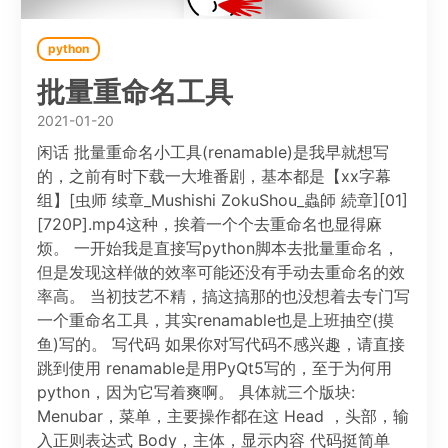
python
批量重命名工具
2021-01-20
闲话 批量重命名小工具(renamable)是我早就想写
的，之前有时下载一大堆番剧，基本都是【xx字幕
组】[虫师 续章_Mushishi ZokuShou_蟲師 続章][01]
[720P].mp4这种，挨着一个个去重命名也显得麻
烦。 一开始我是直接写python脚本去批量重命名，
但是发现这样做的效率可能还没有手动去重命名的效
率高。 当初技艺不精，搞这搞那的也没想着去专门写
一个重命名工具，其实renamable也是上班抽空(摸
鱼)写的。 写代码 如果你对写代码不感兴趣，请直接
跳到使用 renamable是用PyQt5写的，至于为何用
python，因为它写着爽啊。 具体就三个版块:
Menubar，菜单，主要操作都在这 Head ，头部，输
入正则表达式 Body，主体，显示内容 代码挺简单